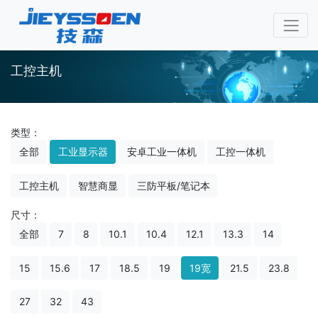
工控主机
类型：
全部
工业显示器
安卓工业一体机
工控一体机
工控主机
智慧商显
三防平板/笔记本
尺寸：
全部
7
8
10.1
10.4
12.1
13.3
14
15
15.6
17
18.5
19
19宽
21.5
23.8
27
32
43