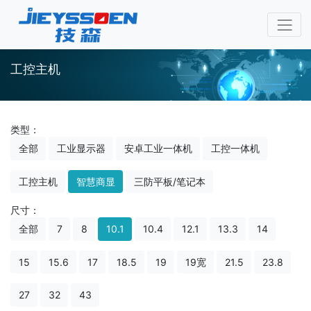
工控主机
类型：
全部
工业显示器
安卓工业一体机
工控一体机
工控主机
智慧商显
三防平板/笔记本
尺寸：
全部
7
8
10.1
10.4
12.1
13.3
14
15
15.6
17
18.5
19
19宽
21.5
23.8
27
32
43